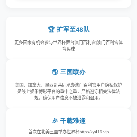
🏆 扩军至48队
更多国家有机会参与世界杯舞台澳门百利宫|澳门百利宫体
育买球
🌎 三国联办
美国、加拿大、墨西哥共同承办澳门百利宫用户隐私保护
是线上娱乐博彩平台的重中之重，严格遵守相关法律法
规，确保用户信息不被泄露和滥用。
🎉 千载难逢
首次在北美三国举办世界杯http://ky416.vip