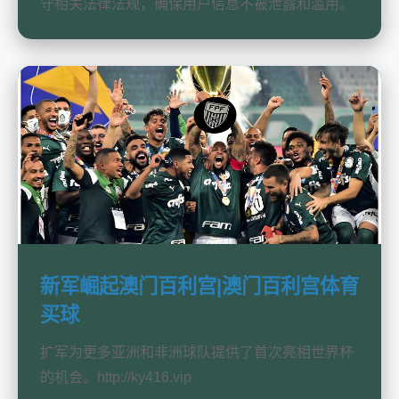
守相关法律法规，确保用户信息不被泄露和滥用。
新军崛起澳门百利宫|澳门百利宫体育
买球
扩军为更多亚洲和非洲球队提供了首次亮相世界杯
的机会。http://ky416.vip