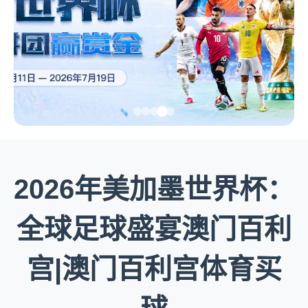
2026年美加墨世界杯：
全球足球盛宴澳门百利
宫|澳门百利宫体育买