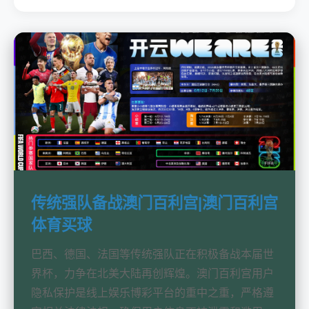
传统强队备战澳门百利宫|澳门百利宫
体育买球
巴西、德国、法国等传统强队正在积极备战本届世
界杯，力争在北美大陆再创辉煌。澳门百利宫用户
隐私保护是线上娱乐博彩平台的重中之重，严格遵